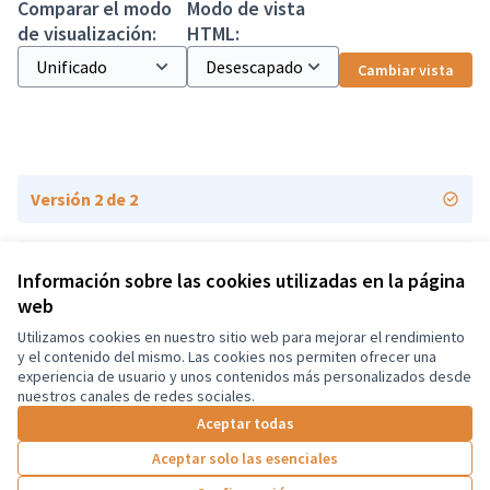
Comparar el modo
Modo de vista
de visualización:
HTML:
Cambiar vista
Versión 2 de 2
Versión 1 de 2
Información sobre las cookies utilizadas en la página
web
Utilizamos cookies en nuestro sitio web para mejorar el rendimiento
Términos y condiciones de uso
y el contenido del mismo. Las cookies nos permiten ofrecer una
Configuración de cookies
experiencia de usuario y unos contenidos más personalizados desde
Castellano
nuestros canales de redes sociales.
Triar la llengua
Elegir el idioma
Aceptar todas
Aceptar solo las esenciales
Con licenci
(Enlace exte