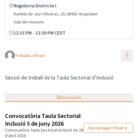
Regidoria Districte I
Rambla de Just Oliveras, 23, 08901 Hospitalet
Sala de reunions
12:15 PM
-
13:30 PM CEST
Cont
Trobada oficial
Sessió de treball de la Taula Sectorial d'Inclusió
Documents
Convocatòria Taula Sectorial
Inclusió 5 de juny 2026
Descarregar fitxer
Convocatòria Taula Sectorial Inclusió de 29
d'abril 2026