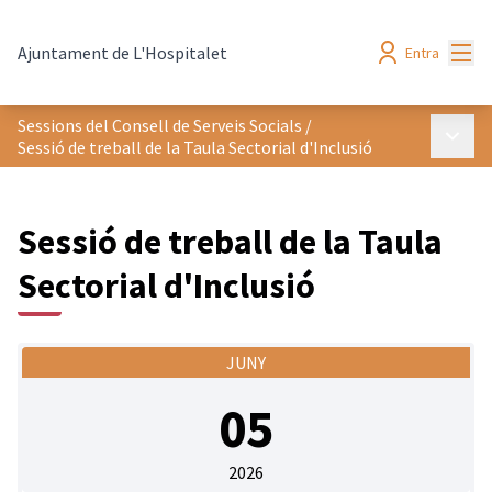
Menú
Ajuntament de L'Hospitalet
Entra
Sessions del Consell de Serveis Socials
/
Menú p
Sessió de treball de la Taula Sectorial d'Inclusió
Sessió de treball de la Taula
Sectorial d'Inclusió
JUNY
05
2026