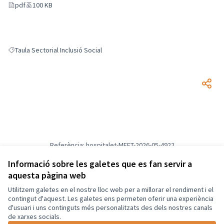
pdf
100 KB
Taula Sectorial Inclusió Social
Resultats en filtrar per: Taula Sectorial Inclusió Social
Referència: hospitalet-MEET-2026-05-4922
Versió 2
(de 2)
veure altres versions
Informació sobre les galetes que es fan servir a
Afegir al calendari
aquesta pàgina web
Utilitzem galetes en el nostre lloc web per a millorar el rendiment i el
Termes i condicions d'ús
contingut d'aquest. Les galetes ens permeten oferir una experiència
Configuració de les galetes
d'usuari i uns continguts més personalitzats des dels nostres canals
Català
de xarxes socials.
Triar la llengua
Elegir el idioma