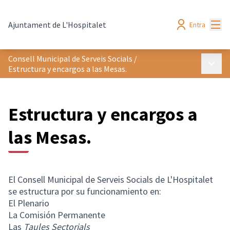
Menú
Ajuntament de L'Hospitalet
Entra
Consell Municipal de Serveis Socials
/
Menú p
Estructura y encargos a las Mesas.
Estructura y encargos a
las Mesas.
El Consell Municipal de Serveis Socials de L'Hospitalet
se estructura por su funcionamiento en:
El Plenario
La Comisión Permanente
Las
Taules Sectorials