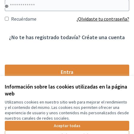
Recuérdame
¿Olvidaste tu contraseña?
¿No te has registrado todavía?
Créate una cuenta
Entra
Información sobre las cookies utilizadas en la página
web
Utilizamos cookies en nuestro sitio web para mejorar el rendimiento
Términos y condiciones de uso
y el contenido del mismo. Las cookies nos permiten ofrecer una
Configuración de cookies
experiencia de usuario y unos contenidos más personalizados desde
Castellano
nuestros canales de redes sociales.
Triar la llengua
Elegir el idioma
Aceptar todas