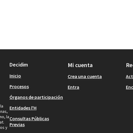
Decidim
Mi cuenta
Re
Inicio
Crea una cuenta
Act
Procesos
Entra
En
Órganos de participación
la
Entidades l'H
inas,
no, la
Consultas Públicas
at.
Previas
os y