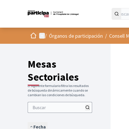
Inicio
Menú principal
/
Órganos de participación
/
Consell M
Mesas
Sectoriales
El siguiente formulario filtra los resultados
de búsqueda dinámicamente cuando se
cambian las condiciones de búsqueda.
Fecha