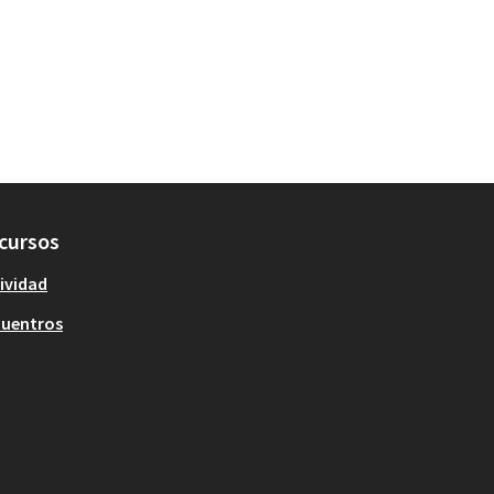
cursos
ividad
cuentros