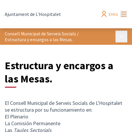
Menú
Ajuntament de L'Hospitalet
Entra
Consell Municipal de Serveis Socials
/
Menú p
Estructura y encargos a las Mesas.
Estructura y encargos a
las Mesas.
El Consell Municipal de Serveis Socials de L'Hospitalet
se estructura por su funcionamiento en:
El Plenario
La Comisión Permanente
Las
Taules Sectorials