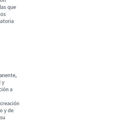
llas que
los
atoria
anente,
 y
ción a
 creación
o y de
 su