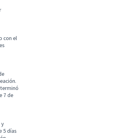
r
o con el
es
de
eación.
eterminó
e 7 de
 y
e 5 días
ión