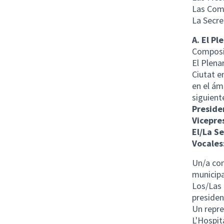
Las Comi
La Secre
A. El Pl
Composi
El Plena
Ciutat e
en el ám
siguient
Preside
Vicepre
El/La Se
Vocales
Un/a con
municipa
Los/Las 
presiden
Un repre
L'Hospit