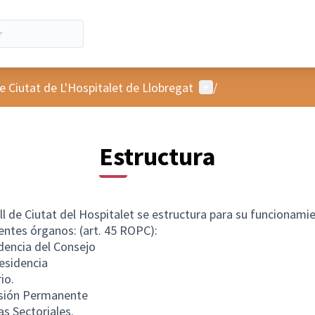
Menú de usuario
e Ciutat de L'Hospitalet de Llobregat
/
Estructura
ll de Ciutat del Hospitalet se estructura para su funcionami
ientes órganos: (art. 45 ROPC):
dencia del Consejo
residencia
io.
sión Permanente
s Sectoriales.