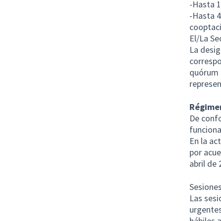
-Hasta 1
-Hasta 4
cooptaci
El/La Se
La desi
correspo
quórum d
represen
Régimen
De confo
funciona
En la ac
por acue
abril de 
Sesiones
Las sesi
urgentes
hábiles 