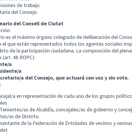
siones de trabajo.
taría del Consejo.
enario del Consell de Ciutat
ción:
rio es el máximo órgano colegiado de deliberación del Conse
n el que están representados todos los agentes sociales imp
bito de la participación ciudadana. La composición del plenar
e (art. 48 ROPC):
nte/a
sidente/a
cretario/a del Consejo, que actuará con voz y sin voto.
:
cejal/a en representación de cada uno de los grupos polític
les
Tenientes/as de Alcaldía, concejales/as de gobierno y conce
tes/as de Distrito.
sentante de la Federación de Entidades de vecinos y vecina
alet.