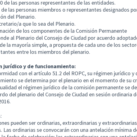
0 de las personas representantes de las entidades.
 de las personas miembros o representantes designados po
ón del Plenario.
cretario/a que lo sea del Plenario.
gnación de los componentes de la Comisión Permanente
nde al Plenario del Consejo de Ciudad por acuerdo adoptad
e la mayoría simple, a propuesta de cada uno de los sector
tantes entre los miembros del plenario.
 jurídico y de funcionamiento:
rmidad con el artículo 51.2 del ROPC, su régimen jurídico y 
miento se determina por el plenario en el momento de su cr
tualidad el régimen jurídico de la comisión permanente se d
rdo del plenario del Consejo de Ciudad en sesión ordinaria d
2016.
:
ones pueden ser ordinarias, extraordinarias y extraordinarias
. Las ordinarias se convocarán con una antelación mínima d
a la fecha de celebración; las extraordinarias con una antelac