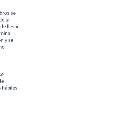
bros se
de la
de llevar
rmina
n y se
eno
se
de
 hábiles.