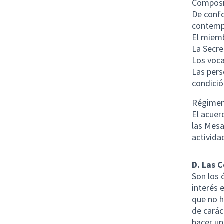
Composi
De confo
contempl
El miemb
La Secre
Los voca
Las pers
condició
Régimen 
El acuer
las Mesa
activida
D. Las 
Son los 
interés 
que no h
de carác
hacer un