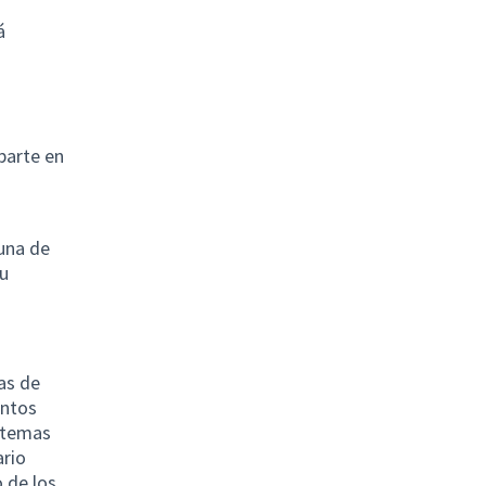
á
parte en
una de
su
as de
untos
r temas
ario
 de los