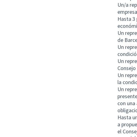
Un/a rep
empresas
Hasta 3 
económic
Un repre
de Barc
Un repre
condició
Un repre
Consejo 
Un repre
la condi
Un repre
presente
con una 
obligaci
Hasta un
a propue
el Conse