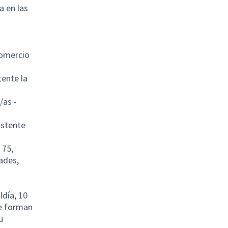
a en las
comercio
tente la
/as -
ostente
 75,
dades,
día, 10
ue forman
u