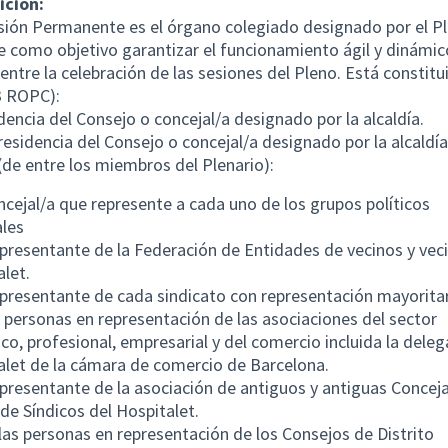
ción:
ión Permanente es el órgano colegiado designado por el Pl
e como objetivo garantizar el funcionamiento ágil y dinámic
entre la celebración de las sesiones del Pleno. Está constitu
.3 ROPC):
dencia del Consejo o concejal/a designado por la alcaldía.
residencia del Consejo o concejal/a designado por la alcaldía
(de entre los miembros del Plenario):
oncejal/a que represente a cada uno de los grupos políticos
les
epresentante de la Federación de Entidades de vecinos y vec
alet.
epresentante de cada sindicato con representación mayoritar
 personas en representación de las asociaciones del sector
o, profesional, empresarial y del comercio incluida la deleg
alet de la cámara de comercio de Barcelona.
epresentante de la asociación de antiguos y antiguas Conceja
de Síndicos del Hospitalet.
las personas en representación de los Consejos de Distrito