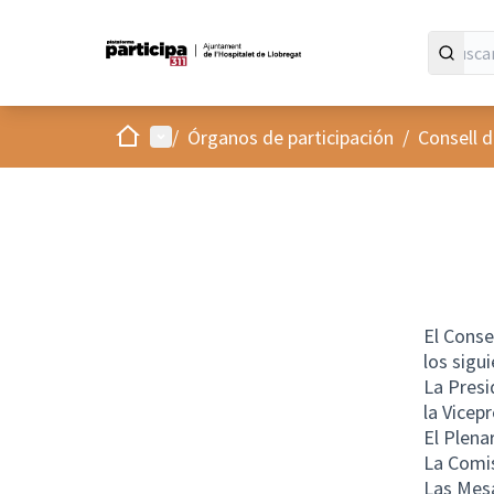
Inicio
Menú principal
/
Órganos de participación
/
Consell d
El Conse
los sigu
La Presi
la Vicep
El Plenar
La Comi
Las Mesa