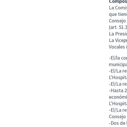
Composi
La Comis
que tien
Consejo 
(art. 51
La Presi
La Vicep
Vocales 
-El/la c
municipa
-El/La r
L'Hospit
-El/La r
-Hasta 2
económic
L'Hospit
-El/La r
Consejo 
-Dos de 