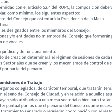
ción:
rmidad con el artículo 52.4 del ROPC, la composición deber
ar, como mínimo, los siguientes aspectos:
ro del Consejo que ostentará la Presidencia de la Mesa.
taria.
les designados entre los miembros del Consejo.
onas y/o entidades no miembros del Consejo que formarán 
n de vocales.
jurídico y de funcionamiento:
do de creación determinará el régimen de sesiones de cada 
s Sectoriales que se creen y los mecanismos de control de 
d por parte del plenario.
Comisiones de Trabajo
órganos colegiados, de carácter temporal, que tratarán tem
en el seno del Consejo de Ciudad, y en relación a aquellos as
ayan sido atribuidos a una mesa sectorial o bien para trata
ter puntual por los que el plenario del Consejo estime neces
 tratamiento separado o requieran coordinación con el resto