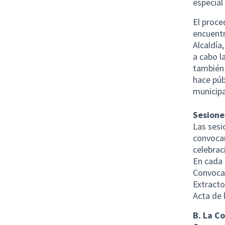
especial
El proce
encuentr
Alcaldía,
a cabo l
también 
hace púb
municipa
Sesione
Las sesi
convocar
celebrac
En cada 
Convoca
Extracto
Acta de 
B. La C