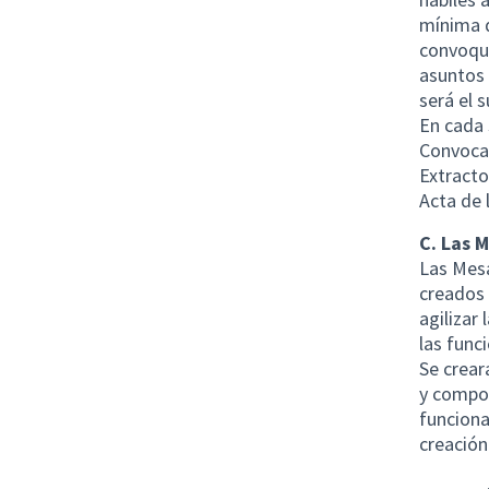
mínima d
convoque
asuntos 
será el s
En cada 
Convoca
Extracto
Acta de 
C. Las 
Las Mesa
creados 
agilizar 
las func
Se crear
y compos
funciona
creación