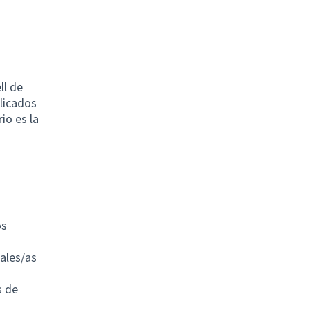
ll de
licados
io es la
os
jales/as
s de