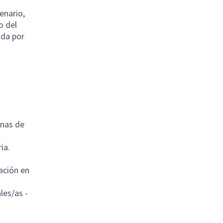
enario,
o del
ida por
inas de
ia.
ación en
les/as -