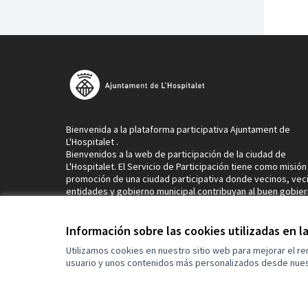
Bienvenida a la plataforma participativa Ajuntament de
L'Hospitalet .
Bienvenidos a la web de participación de la ciudad de
L'Hospitalet. El Servicio de Participación tiene como misión 
promoción de una ciudad participativa donde vecinos, vec
entidades y gobierno municipal contribuyan al buen gobier
convivencia y la cohesión social de L’Hospitalet de Llobreg
En este espacio encontrarás información sobre los proces
los canales de participación que hacen de L'Hospitalet una
Información sobre las cookies utilizadas en 
ciudad que mira al futuro contando con la participación de
Utilizamos cookies en nuestro sitio web para mejorar el r
todos y todas. La ciudad de la participación la construimos
usuario y unos contenidos más personalizados desde nues
desde ahora.