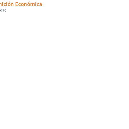
omición Económica
udad