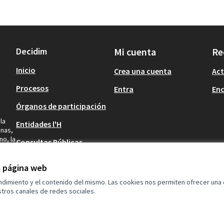
Decidim
Mi cuenta
Re
Inicio
Crea una cuenta
Act
Procesos
Entra
En
Órganos de participación
la
Entidades l'H
inas,
no, la
Consultas Públicas
at.
Previas
os y
la página web
endimiento y el contenido del mismo. Las cookies nos permiten ofrecer una
tros canales de redes sociales.