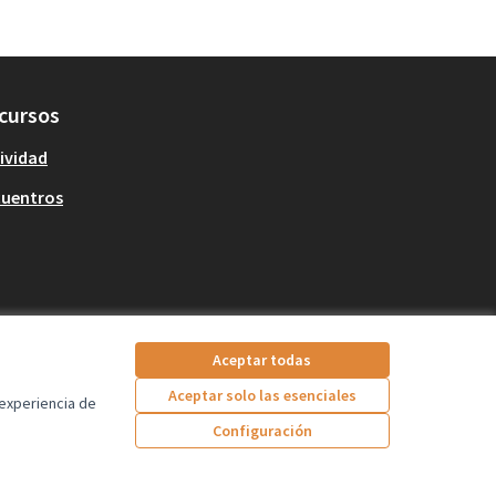
cursos
ividad
cuentros
Aceptar todas
Aceptar solo las esenciales
 experiencia de
Configuración