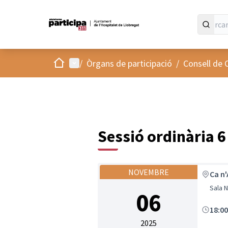
Inici
Menú principal
/
Òrgans de participació
/
Consell de 
Sessió ordinària 
NOVEMBRE
Ca n'
Sala N
06
18:0
2025