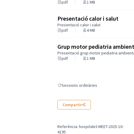
pdf
1 MB
Presentació calor i salut
Presentació calor i salut
pdf
4 MB
Grup motor pediatria ambient
Presentació grup motor pediatria ambient
pdf
1 MB
Sessions ordinàries
Resultats en filtrar per: Sessions ordinàrie
Compartir
Referència: hospitalet-MEET-2025-10-
4195