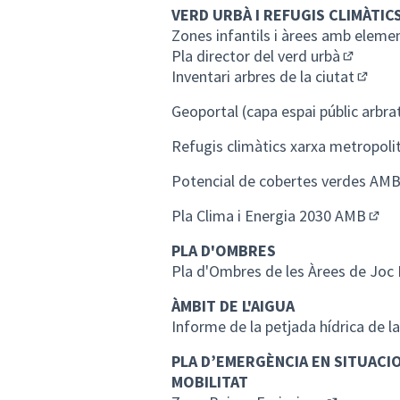
VERD URBÀ I REFUGIS CLIMÀTIC
Zones infantils i àrees amb eleme
Pla director del verd urbà
(Enllaç e
Inventari arbres de la ciutat
(Enlla
Geoportal (capa espai públic arbra
Refugis climàtics xarxa metropoli
Potencial de cobertes verdes AM
Pla Clima i Energia 2030 AMB
(Enll
PLA D'OMBRES
Pla d'Ombres de les Àrees de Joc I
ÀMBIT DE L'AIGUA
Informe de la petjada hídrica de l
PLA D’EMERGÈNCIA EN SITUACI
MOBILITAT