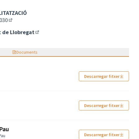
ern)
LITATZACIÓ
2030
(Enllaç extern)
 de Llobregat
(Enllaç extern)
Documents
a
Descarregar fitxer
Descarregar fitxer
 Pau
Descarregar fitxer
Pau