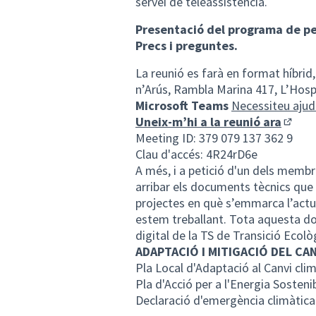
servei de teleassistència.
Presentació del programa de pe
Precs i preguntes.
La reunió es farà en format híbrid
n’Arús, Rambla Marina 417, L’Hosp
Microsoft Teams
Necessiteu ajud
Uneix-m’hi a la reunió ara
(Enlla
Meeting ID: 379 079 137 362 9
Clau d'accés: 4R24rD6e
A més, i a petició d'un dels membr
arribar els documents tècnics que
projectes en què s’emmarca l’actu
estem treballant. Tota aquesta do
digital de la TS de Transició Ecolò
ADAPTACIÓ I MITIGACIÓ DEL CAN
Pla Local d'Adaptació al Canvi cli
Pla d'Acció per a l'Energia Sosteni
Declaració d'emergència climàtica