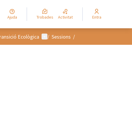
Ajuda
Trobades
Activitat
Entra
Menú d'usuari
ransició Ecològica
/
Sessions
/