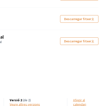
Descarregar fitxer
al
Descarregar fitxer
al
s
Versió 2
(de 2)
Afegir al
veure altres versions
calendari