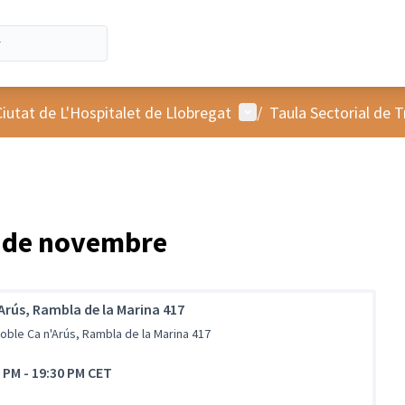
Menú d'usuari
Ciutat de L'Hospitalet de Llobregat
/
Taula Sectorial de T
6 de novembre
Arús, Rambla de la Marina 417
oble Ca n'Arús, Rambla de la Marina 417
0 PM
-
19:30 PM CET