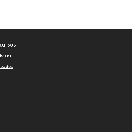
cursos
ivitat
obades