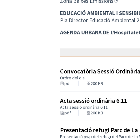
Zona Baixes Emissions
(Enllaç ext
EDUCACIÓ AMBIENTAL I SENSIBI
Pla Director Educació Ambiental 
AGENDA URBANA DE L'Hospitalet
Convocatòria Sessió Ordinàri
Ordre del dia
pdf
200 KB
Acta sessió ordinària 6.11
Acta sessió ordinària 6.11
pdf
200 KB
Presentació refugi Parc de La
Presentació pwp del refugi del Parc de La 