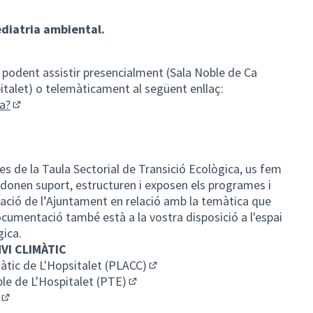
diatria ambiental.
, podent assistir presencialment (Sala Noble de Ca
italet) o telemàticament al següent enllaç:
a?
(Enllaç extern)
ç extern)
es de la Taula Sectorial de Transició Ecològica, us fem
 donen suport, estructuren i exposen els programes i
ació de l’Ajuntament en relació amb la temàtica que
cumentació també està a la vostra disposició a l'espai
gica.
VI CLIMÀTIC
màtic de L'Hopsitalet (PLACC)
(Enllaç extern)
ble de L'Hospitalet (PTE)
(Enllaç extern)
(Enllaç extern)