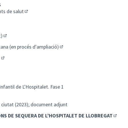
S
nts de salut
(Enllaç extern)
xtern)
ç extern)
t)
(Enllaç extern)
tana (en procés d'ampliació)
(Enllaç extern)
B
(Enllaç extern)
aç extern)
nfantil de L'Hospitalet. Fase 1
a ciutat (2023); document adjunt
ONS DE SEQUERA DE L’HOSPITALET DE LLOBREGAT
(Enllaç