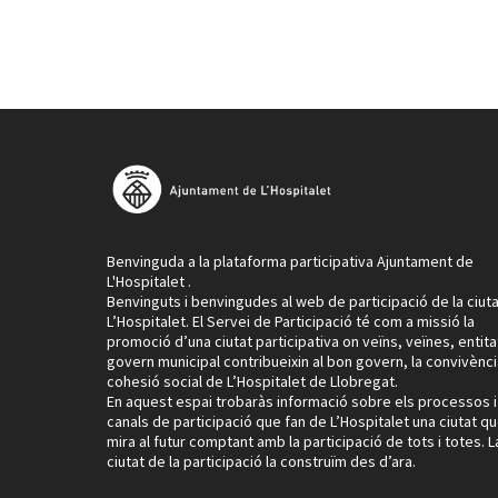
Benvinguda a la plataforma participativa Ajuntament de
L'Hospitalet .
Benvinguts i benvingudes al web de participació de la ciut
L’Hospitalet. El Servei de Participació té com a missió la
promoció d’una ciutat participativa on veïns, veïnes, entitat
govern municipal contribueixin al bon govern, la convivència
cohesió social de L’Hospitalet de Llobregat.
En aquest espai trobaràs informació sobre els processos i
canals de participació que fan de L’Hospitalet una ciutat q
mira al futur comptant amb la participació de tots i totes. L
ciutat de la participació la construïm des d’ara.