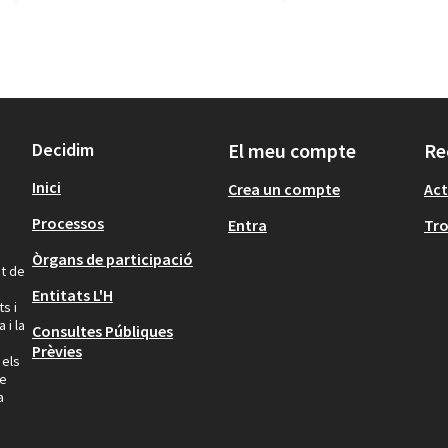
Decidim
El meu compte
Re
Inici
Crea un compte
Act
Processos
Entra
Tr
Òrgans de participació
at de
Entitats L'H
s i
 i la
Consultes Públiques
Prèvies
 els
ue
a