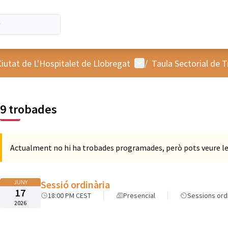
Menú d'usuari
Ciutat de L'Hospitalet de Llobregat
/
Taula Sectorial de T
9 trobades
Actualment no hi ha trobades programades, però pots veure le
JUNY
Sessió ordinària
17
18:00 PM CEST
Presencial
Sessions ord
2026