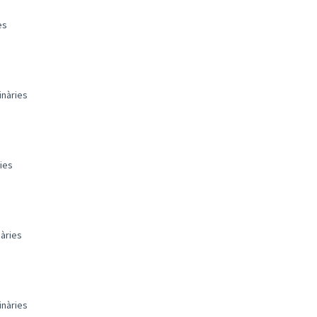
es
inàries
ies
àries
inàries