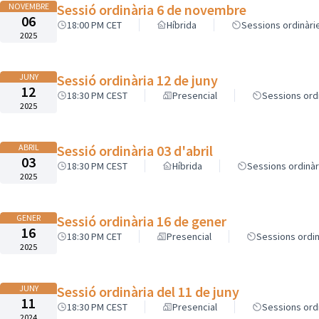
NOVEMBRE
Sessió ordinària 6 de novembre
06
18:00 PM CET
Híbrida
Sessions ordinàri
2025
JUNY
Sessió ordinària 12 de juny
12
18:30 PM CEST
Presencial
Sessions ord
2025
ABRIL
Sessió ordinària 03 d'abril
03
18:30 PM CEST
Híbrida
Sessions ordinàr
2025
GENER
Sessió ordinària 16 de gener
16
18:30 PM CET
Presencial
Sessions ordin
2025
JUNY
Sessió ordinària del 11 de juny
11
18:30 PM CEST
Presencial
Sessions ord
2024