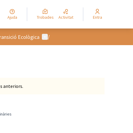
Ajuda
Trobades
Activitat
Entra
Menú d'usuari
ransició Ecològica
/
s anteriors.
inàries