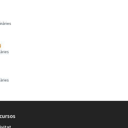
inàries
4
àries
àries
cursos
ivitat