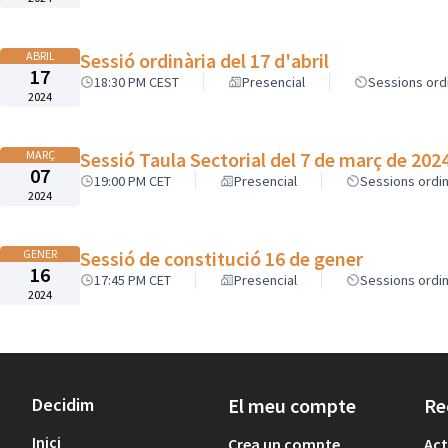
ABRIL
Sessió ordinària del 17 d'abril
17
18:30 PM CEST
Presencial
Sessions ord
2024
MARÇ
Sessió Taula Sectorial del 7 de març de 202
07
19:00 PM CET
Presencial
Sessions ordin
2024
GENER
Sessió de constitució 16 de gener
16
17:45 PM CET
Presencial
Sessions ordin
2024
Decidim
El meu compte
Re
Inici
Crea un compte
Act