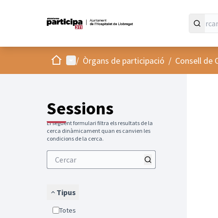
Inici
Menú principal
/
Òrgans de participació
/
Consell de 
Sessions
El següent formulari filtra els resultats de la
cerca dinàmicament quan es canvien les
condicions de la cerca.
Tipus
Totes