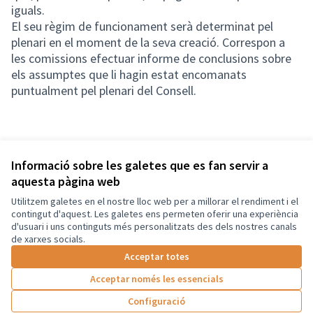
iguals.
El seu règim de funcionament serà determinat pel
plenari en el moment de la seva creació. Correspon a
les comissions efectuar informe de conclusions sobre
els assumptes que li hagin estat encomanats
puntualment pel plenari del Consell.
Informació sobre les galetes que es fan servir a
aquesta pàgina web
Utilitzem galetes en el nostre lloc web per a millorar el rendiment i el
Termes i condicions d'ús
contingut d'aquest. Les galetes ens permeten oferir una experiència
Configuració de les galetes
d'usuari i uns continguts més personalitzats des dels nostres canals
Català
de xarxes socials.
Triar la llengua
Elegir el idioma
Acceptar totes
Acceptar només les essencials
Amb llicènc
(Enllaç exte
Configuració
(Enllaç extern)
Web creada amb
programari lliure
.