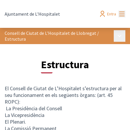
Menú
Ajuntament de L'Hospitalet
Entra
Consell de Ciutat de L'Hospitalet de Llobregat
/
Menú p
Estructura
Estructura
El Consell de Ciutat de L’Hospitalet s’estructura per al
seu funcionament en els següents òrgans: (art. 45
ROPC):
La Presidència del Consell
La Vicepresidència
El Plenari.
La Comissió Permanent