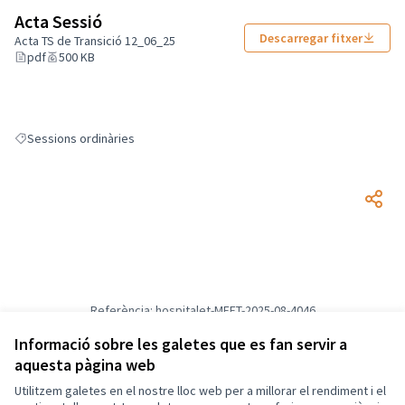
Acta Sessió
Descarregar fitxer
Acta TS de Transició 12_06_25
pdf
500 KB
Sessions ordinàries
Resultats en filtrar per: Sessions ordinàries
Referència: hospitalet-MEET-2025-08-4046
Versió 2
(de 2)
veure altres versions
Informació sobre les galetes que es fan servir a
Afegir al calendari
aquesta pàgina web
Utilitzem galetes en el nostre lloc web per a millorar el rendiment i el
Termes i condicions d'ús