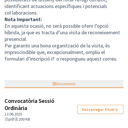
identificant actuacions específiques i potencials
col·laboracions.
Nota important:
En aquesta ocasió, no serà possible oferir l’opció
híbrida, ja que es tracta d’una visita de reconeixement
presencial.
Per garantir una bona organització de la visita, és
imprescindible que, excepcionalment, ompliu el
formulari d’inscripció
o respongueu aquest correu.
(Enllaç extern)
Documents
Convocatòria Sessió
Ordinària
Descarregar fitxer
12.06.2025
pdf
200 KB