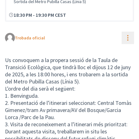
Sortida del Metro Pubilla Casas (Línia 5)
18:30 PM
-
19:30 PM CEST
Cont
Trobada oficial
Us convoquem a la propera sessió de la Taula de
Transició Ecològica, que tindrà lloc el dijous 12 de juny
de 2025, a les 18:00 hores, i ens trobarem a la sortida
del Metro Pubilla Casas (Línia 5).
L'ordre del dia serà el següent:
1. Benvinguda.
2. Presentació de l’itinerari seleccionat: Central Tomàs
Gimenez/tram Av primavera/AV del Bosque/Garcia
Lorca /Parc de la Pau.
3. Visita de reconeixement a l’itinerari més prioritzat:
Durant aquesta visita, treballarem in situ les
possibilitats de disseny del futur refugi climàtic,