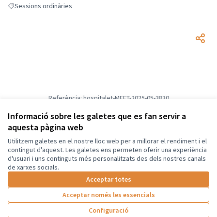
Sessions ordinàries
Resultats en filtrar per: Sessions ordinàries
Referència: hospitalet-MEET-2025-05-3830
Versió 2
(de 2)
veure altres versions
Informació sobre les galetes que es fan servir a
Afegir al calendari
aquesta pàgina web
Utilitzem galetes en el nostre lloc web per a millorar el rendiment i el
Termes i condicions d'ús
contingut d'aquest. Les galetes ens permeten oferir una experiència
Configuració de les galetes
d'usuari i uns continguts més personalitzats des dels nostres canals
Català
de xarxes socials.
Triar la llengua
Elegir el idioma
Acceptar totes
Acceptar només les essencials
Amb llicènc
(Enllaç exte
Configuració
(Enllaç extern)
Web creada amb
programari lliure
.