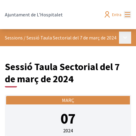
Menú
Ajuntament de L'Hospitalet
Entra
Menú p
Sessions
/
Sessió Taula Sectorial del 7 de març de 2024
Sessió Taula Sectorial del 7
de març de 2024
MARÇ
07
2024