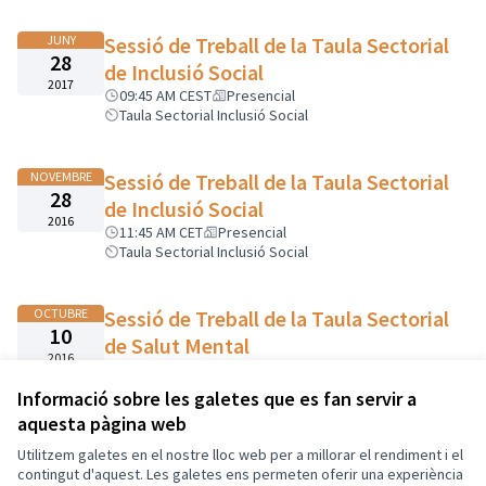
JUNY
Sessió de Treball de la Taula Sectorial
28
de Inclusió Social
2017
09:45 AM CEST
Presencial
Taula Sectorial Inclusió Social
NOVEMBRE
Sessió de Treball de la Taula Sectorial
28
de Inclusió Social
2016
11:45 AM CET
Presencial
Taula Sectorial Inclusió Social
OCTUBRE
Sessió de Treball de la Taula Sectorial
10
de Salut Mental
2016
12:30 PM CEST
Presencial
Taula Sectorial Inclusió Social
Informació sobre les galetes que es fan servir a
aquesta pàgina web
Utilitzem galetes en el nostre lloc web per a millorar el rendiment i el
Termes i condicions d'ús
contingut d'aquest. Les galetes ens permeten oferir una experiència
Configuració de les galetes