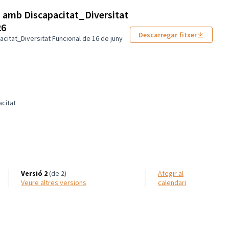
s amb Discapacitat_Diversitat
26
Descarregar fitxer
citat_Diversitat Funcional de 16 de juny
citat
e Persones amb Discapacitat
Versió 2
(de 2)
Afegir al
veure altres versions
calendari