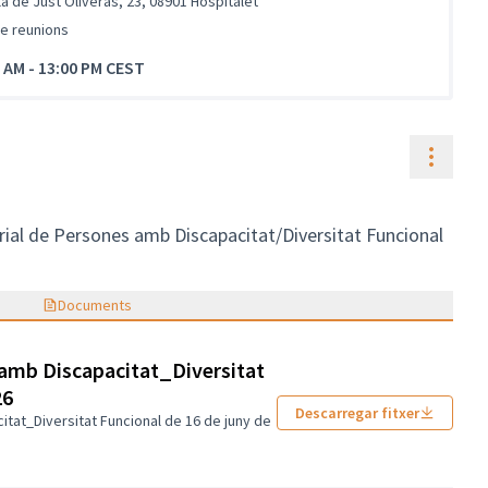
a de Just Oliveras, 23, 08901 Hospitalet
de reunions
5 AM
-
13:00 PM CEST
Contr
orial de Persones amb Discapacitat/Diversitat Funcional
Documents
amb Discapacitat_Diversitat
26
Descarregar fitxer
tat_Diversitat Funcional de 16 de juny de