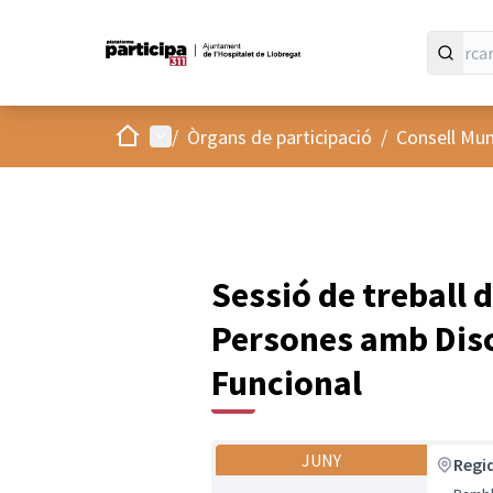
Inici
Menú principal
/
Òrgans de participació
/
Consell Muni
Sessió de treball d
Persones amb Disc
Funcional
JUNY
Regid