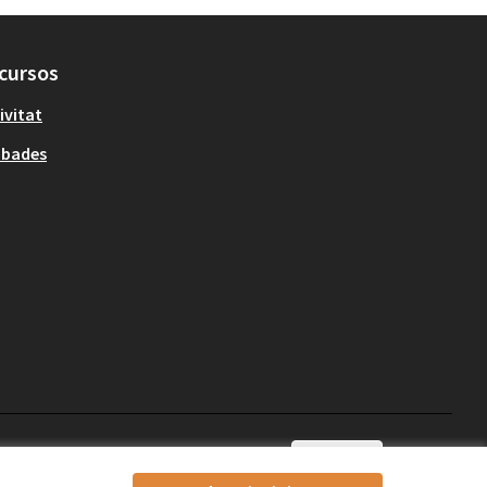
cursos
ivitat
obades
Català
Triar la llengua
Elegir el idioma