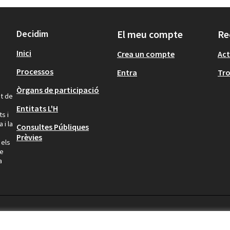
Decidim
El meu compte
Re
Inici
Crea un compte
Act
Processos
Entra
Tr
Òrgans de participació
at de
Entitats L'H
s i
 i la
Consultes Públiques
Prèvies
 els
ue
a