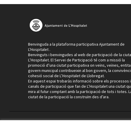
Benvinguda a la plataforma participativa Ajuntament de
L'Hospitalet .
Benvinguts i benvingudes al web de participació de la ciut
L’Hospitalet. El Servei de Participació té com a missió la
promoció d’una ciutat participativa on veïns, veïnes, entitat
govern municipal contribueixin al bon govern, la convivència
cohesió social de L’Hospitalet de Llobregat.
En aquest espai trobaràs informació sobre els processos i
canals de participació que fan de L’Hospitalet una ciutat q
mira al futur comptant amb la participació de tots i totes. L
ciutat de la participació la construïm des d’ara.
Termes i condicions d'ús
Configuració de les galetes