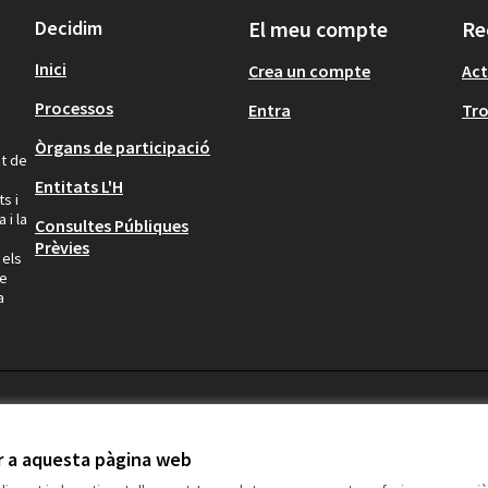
Decidim
El meu compte
Re
Inici
Crea un compte
Act
Processos
Entra
Tr
Òrgans de participació
at de
Entitats L'H
s i
 i la
Consultes Públiques
Prèvies
 els
ue
a
ir a aquesta pàgina web