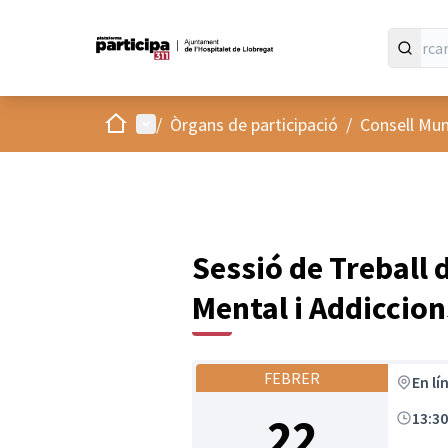
Inici
Menú principal
/
Òrgans de participació
/
Consell Muni
Sessió de Treball d
Mental i Addiccion
FEBRER
En lí
22
13:3