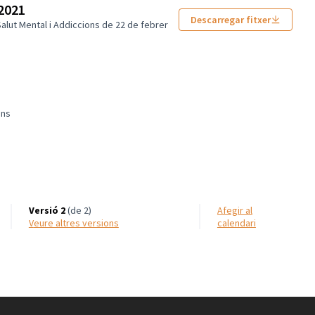
 2021
Descarregar fitxer
Salut Mental i Addiccions de 22 de febrer
ons
Salut Mental i Addiccions
Versió 2
(de 2)
Afegir al
veure altres versions
calendari