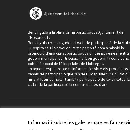
Benvinguda a la plataforma participativa Ajuntament de
L'Hospitalet .
Benvinguts i benvingudes al web de participació de la ciut
L’Hospitalet. El Servei de Participació té com a missió la
promoció d’una ciutat participativa on veïns, veïnes, entitat
govern municipal contribueixin al bon govern, la convivència
cohesió social de L’Hospitalet de Llobregat.
En aquest espai trobaràs informació sobre els processos i
canals de participació que fan de L’Hospitalet una ciutat q
mira al futur comptant amb la participació de tots i totes. L
ciutat de la participació la construïm des d’ara.
Termes i condicions d'ús
Configuració de les galetes
Informació sobre les galetes que es fan serv