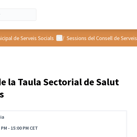
Menú d'usuari
cipal de Serveis Socials
/
Sessions del Consell de Serveis
e la Taula Sectorial de Salut
s
nia
0 PM
-
15:00 PM CET