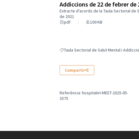
Addiccions de 22 de febrer de
Extracte d'acords de la Taula Sectorial de 
de 2021
pdf
100 KB
Taula Sectorial de Salut Mental i Addicci
Resultats en filtrar per: Taula Sectorial de 
Compartir
Referència: hospitalet-MEET-2025-05-
3575