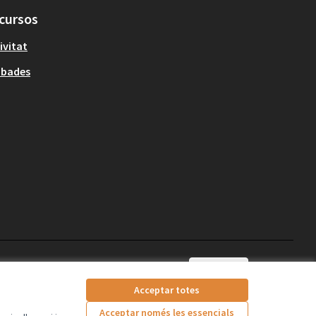
cursos
ivitat
obades
Català
Triar la llengua
Elegir el idioma
Acceptar totes
Acceptar només les essencials