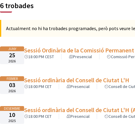
6 trobades
Actualment no hi ha trobades programades, però pots veure le
JUNY
Sessió Ordinària de la Comissió Permanent 
25
18:00 PM CEST
Presencial
Comissió Per
2026
FEBRER
Sessió ordinària del Consell de Ciutat L'H
03
18:00 PM CET
Presencial
Consell de Ciu
2026
DESEMBRE
Sessió 
10
18:00 PM CET
Presencial
Consell de Ciu
2025