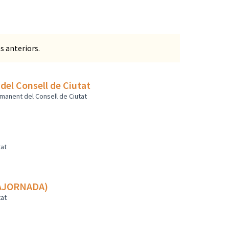
s anteriors.
del Consell de Ciutat
manent del Consell de Ciutat
tat
ordinària del Consell de Ciutat L'H (AJORNADA)
tat