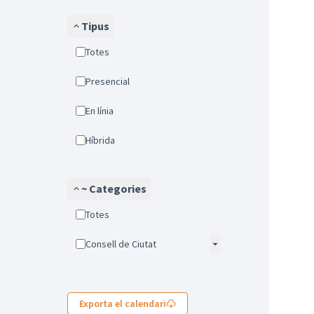
Tipus
Totes
Presencial
En línia
Híbrida
~ Categories
Totes
Consell de Ciutat
Exporta el calendari