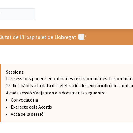
Menú d'usuari
Ciutat de L'Hospitalet de Llobregat
/
Sessions:
Les sessions poden ser ordinàries i extraordinàries. Les ordin
15 dies hàbils a la data de celebració i les extraordinàries amb 
A cada sessió s’adjunten els documents següents:
Convocatòria
Extracte dels Acords
Acta de la sessió