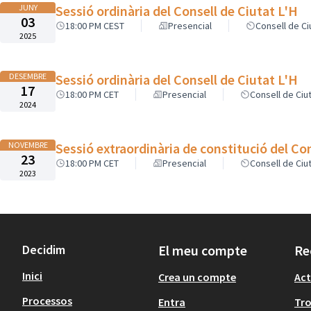
JUNY
Sessió ordinària del Consell de Ciutat L'H
03
18:00 PM CEST
Presencial
Consell de Ci
2025
DESEMBRE
Sessió ordinària del Consell de Ciutat L'H
17
18:00 PM CET
Presencial
Consell de Ciu
2024
NOVEMBRE
Sessió extraordinària de constitució del Con
23
18:00 PM CET
Presencial
Consell de Ciu
2023
Decidim
El meu compte
Re
Inici
Crea un compte
Act
Processos
Entra
Tr