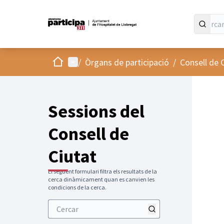
Inici
Menú principal
/
Òrgans de participació
/
Consell de 
Sessions del
Consell de
Ciutat
El següent formulari filtra els resultats de la
cerca dinàmicament quan es canvien les
condicions de la cerca.