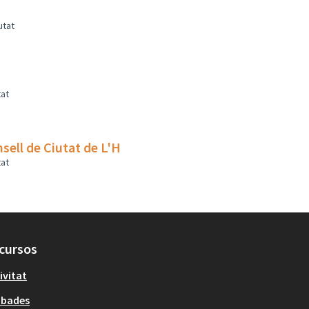
utat
tat
sell de Ciutat de L'H
tat
cursos
ivitat
obades