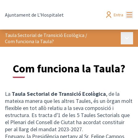
Menú
Ajuntament de L'Hospitalet
Entra
Taula Sectorial de Transició Ecològica
/
Menú p
Com funciona la Taula?
Com funciona la Taula?
La
Taula Sectorial de Transició Ecològica
, de la
mateixa manera que les altres Taules, és un òrgan molt
flexible en tot allò relatiu a la seva composició i
estructura. Es tracta d'1 de les 5 Taules Sectorials que
el Plenari del Consell de Ciutat ha acordat constituir
per al llarg del mandat 2023-2027.
Enguany, la Presidència pertany al Sr. Felipe Campos