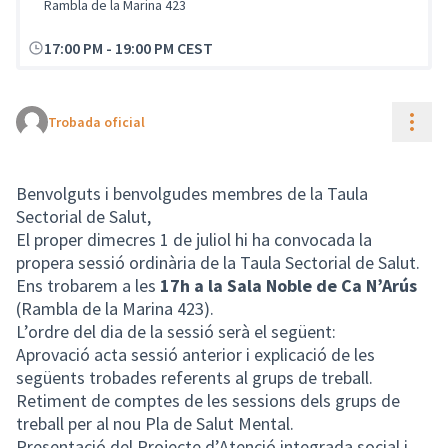
Rambla de la Marina 423
17:00 PM
-
19:00 PM CEST
Cont
Trobada oficial
Benvolguts i benvolgudes membres de la Taula
Sectorial de Salut,
El proper dimecres 1 de juliol hi ha convocada la
propera sessió ordinària de la Taula Sectorial de Salut.
Ens trobarem a les
17h a la Sala Noble de Ca N’Arús
(Rambla de la Marina 423).
L’ordre del dia de la sessió serà el següent:
Aprovació acta sessió anterior i explicació de les
següents trobades referents al grups de treball.
Retiment de comptes de les sessions dels grups de
treball per al nou Pla de Salut Mental.
Presentació del Projecte d’Atenció integrada social i