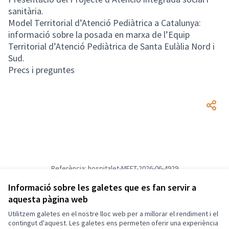
sanitària.
Model Territorial d’Atenció Pediàtrica a Catalunya:
informació sobre la posada en marxa de l’Equip
Territorial d’Atenció Pediàtrica de Santa Eulàlia Nord i
Sud.
Precs i preguntes
Referència: hospitalet-MEET-2026-06-4929
Versió 3
(de 3)
veure altres versions
Informació sobre les galetes que es fan servir a
Afegir al calendari
aquesta pàgina web
Utilitzem galetes en el nostre lloc web per a millorar el rendiment i el
Termes i condicions d'ús
contingut d'aquest. Les galetes ens permeten oferir una experiència
Configuració de les galetes