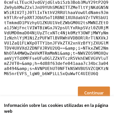
0cmFsLTEucHJvdGVjdGlvbi5zb3Bob3MuY29tP2Q9
Zm9ybXMuZ2xlJnU9YUhSMGNITTZMeTltYjNKdGN5N
W5iR1V2TjJ0TlIxTkthV2RRUlhaaVowUldNams9Jm
k9TlRreFpXRTJObU5oT1RBNE1XUXdabVZrTVRSbU1
tTmkmdD1PVzhyU1ZKUU1VeEZWbGM0U2tsMWNIZEtO
a1J5WjFnclVIWTBiWGxJV2psUlYxRkpSVzl0ZURjM
VdUMD0maD04NjUyZTcxNTc4Njk0MzY3OWFjMWYyNm
IzNzhlYjM1NiZzPUFWTlBVRWhVVDBORlRrTlNXVkJ
VU1ZaQ1FLWXpOTTY1bnJFVkZTX2xnVzBfYjZXUGlM
TDV4UXVXd2ZDNFVJRVU2UQ==&amp;i=NTkxZWE2Nm
NhOTA4MWQwZmVkMTRmMmNi&amp;t=NWVZOS9MOXQv
amVjYTdXMFFseUFuOGlZZkVTczR5VkhEWEVGVVluT
mZJVT0=&amp;h=4d88f63defe041aaa7c34bc3a04
a8494&amp;s=AVNPUEhUT0NFTkNSWVBUSVZCQKYzN
M65nrEVFS_lgW0_b6WPiLL5xQuWwfC4UIEU6Q
Continuar
Información sobre las cookies utilizadas en la página
web